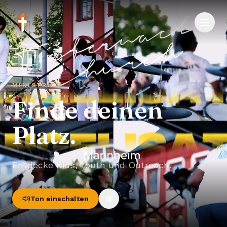
MINISTRIES
Finde deinen
Platz.
Entdecke Kids, Youth und Outreach.
Ton einschalten